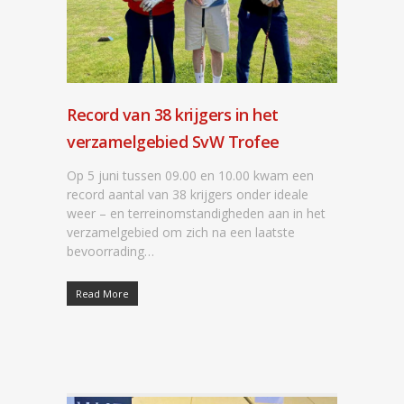
Record van 38 krijgers in het
verzamelgebied SvW Trofee
Op 5 juni tussen 09.00 en 10.00 kwam een
record aantal van 38 krijgers onder ideale
weer – en terreinomstandigheden aan in het
verzamelgebied om zich na een laatste
bevoorrading…
Read More