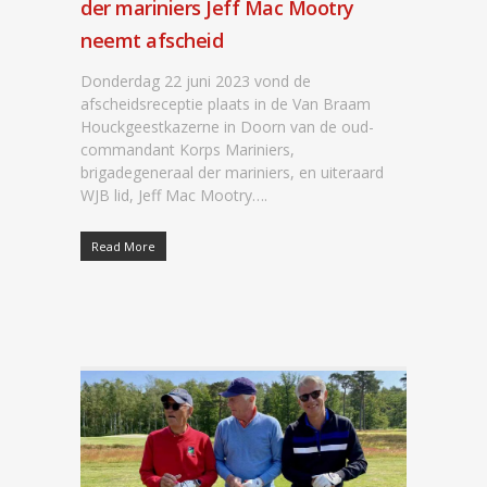
der mariniers Jeff Mac Mootry
neemt afscheid
Donderdag 22 juni 2023 vond de
afscheidsreceptie plaats in de Van Braam
Houckgeestkazerne in Doorn van de oud-
commandant Korps Mariniers,
brigadegeneraal der mariniers, en uiteraard
WJB lid, Jeff Mac Mootry….
Read More