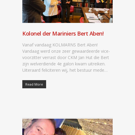
Kolonel der Mariniers Bert Aben!
Vanaf vandaag KOLMARNS Bert Aben!
Vandaag werd onze zeer gewaardeerde vice-
voorzitter verrast door CKM Jan Hut die Bert
zijn welverdiende 4e galon kwam uitreiken.
Uiteraard feliciteren wij, het bestuur mede…
Read More