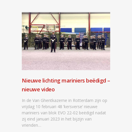
Nieuwe lichting mariniers beëdigd –
nieuwe video
In de Van Ghentkazerne in Rotterdam zijn op
vrijdag 10 februari 48 ‘kersverse’ nieuwe
mariniers van blok EVO 22-02 beëdigd nadat
zij eind januari 2023 in het bijzijn van
vrienden…