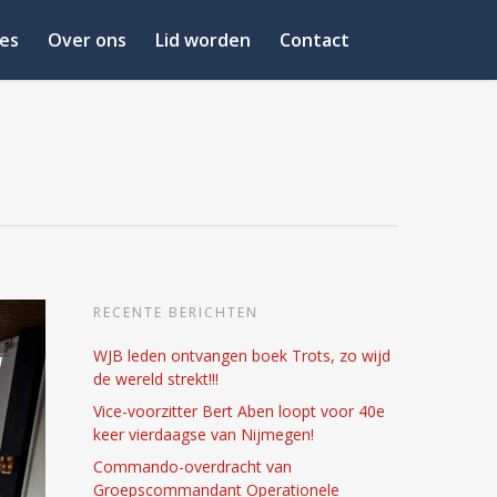
es
Over ons
Lid worden
Contact
RECENTE BERICHTEN
WJB leden ontvangen boek Trots, zo wijd
de wereld strekt!!!
Vice-voorzitter Bert Aben loopt voor 40e
keer vierdaagse van Nijmegen!
Commando-overdracht van
Groepscommandant Operationele