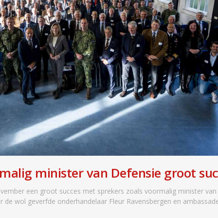
alig minister van Defensie groot su
ember een groot succes met sprekers zoals voormalig minister van
r de wol geverfde onderhandelaar Fleur Ravensbergen en ambassade