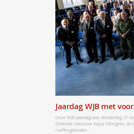
Jaardag WJB met voorm
Onze WJB-Jaardag was donderdag 21 nov
Defensie mevrouw Kajsa Ollongren, doo
conflictgebieden…