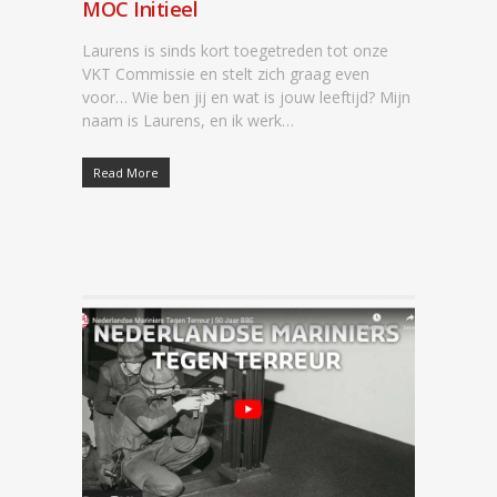
MOC Initieel
Laurens is sinds kort toegetreden tot onze
VKT Commissie en stelt zich graag even
voor… Wie ben jij en wat is jouw leeftijd? Mijn
naam is Laurens, en ik werk…
Read More