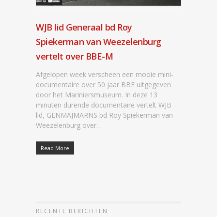
WJB lid Generaal bd Roy
Spiekerman van Weezelenburg
vertelt over BBE-M
Afgelopen week verscheen een mooie mini-
documentaire over 50 jaar BBE uitgegeven
door het Mariniersmuseum. In deze 13
minuten durende documentaire vertelt WJB
lid, GENMAJMARNS bd Roy Spiekerman van
Weezelenburg over…
Read More
RECENTE BERICHTEN