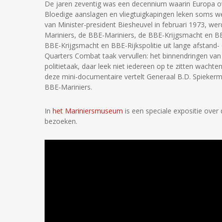
De jaren zeventig was een decennium waarin Europa ove
Bloedige aanslagen en vliegtuigkapingen leken soms wel
van Minister-president Biesheuvel in februari 1973, w
Mariniers, de BBE-Mariniers, de BBE-Krijgsmacht en BB
BBE-Krijgsmacht en BBE-Rijkspolitie uit lange afstand
Quarters Combat taak vervullen: het binnendringen van
politietaak, daar leek niet iedereen op te zitten wachte
deze mini-documentaire vertelt Generaal B.D. Spieker
BBE-Mariniers.
In
het Mariniersmuseum
is een speciale expositie ove
bezoeken.