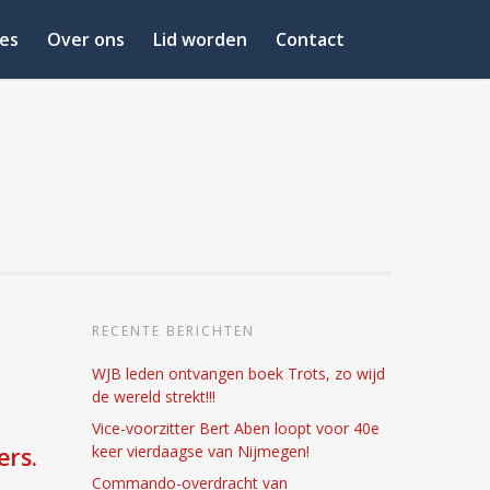
es
Over ons
Lid worden
Contact
RECENTE BERICHTEN
WJB leden ontvangen boek Trots, zo wijd
de wereld strekt!!!
Vice-voorzitter Bert Aben loopt voor 40e
ers.
keer vierdaagse van Nijmegen!
Commando-overdracht van