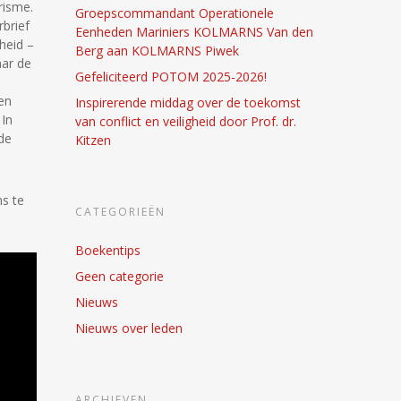
risme.
Groepscommandant Operationele
brief
Eenheden Mariniers KOLMARNS Van den
heid –
Berg aan KOLMARNS Piwek
aar de
Gefeliciteerd POTOM 2025-2026!
en
Inspirerende middag over de toekomst
 In
van conflict en veiligheid door Prof. dr.
de
Kitzen
s te
CATEGORIEËN
Boekentips
Geen categorie
Nieuws
Nieuws over leden
ARCHIEVEN