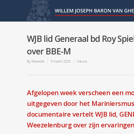
WJB lid Generaal bd Roy Sp
over BBE-M
By
Redactie
3 maart 2023
Nieuws
Afgelopen week verscheen een moo
uitgegeven door het Mariniersmu
documentaire vertelt WJB lid, G
Weezelenburg over zijn ervaringe