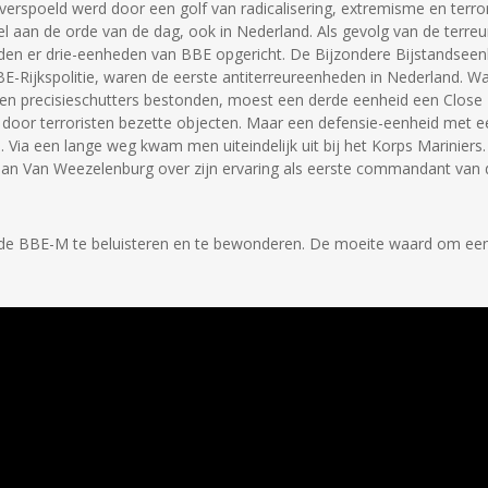
rspoeld werd door een golf van radicalisering, extremisme en terro
 aan de orde van de dag, ook in Nederland. Als gevolg van de terreur
erden er drie-eenheden van BBE opgericht. De Bijzondere Bijstandseen
E-Rijkspolitie, waren de eerste antiterreureenheden in Nederland. W
- en precisieschutters bestonden, moest een derde eenheid een Close
 door terroristen bezette objecten. Maar een defensie-eenheid met e
n. Via een lange weg kwam men uiteindelijk uit bij het Korps Mariniers.
man Van Weezelenburg over zijn ervaring als eerste commandant van 
r de BBE-M te beluisteren en te bewonderen. De moeite waard om een