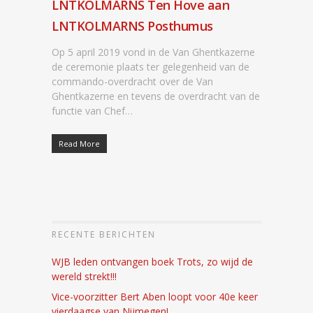
LNTKOLMARNS Ten Hove aan
LNTKOLMARNS Posthumus
Op 5 april 2019 vond in de Van Ghentkazerne
de ceremonie plaats ter gelegenheid van de
commando-overdracht over de Van
Ghentkazerne en tevens de overdracht van de
functie van Chef…
Read More
RECENTE BERICHTEN
WJB leden ontvangen boek Trots, zo wijd de
wereld strekt!!!
Vice-voorzitter Bert Aben loopt voor 40e keer
vierdaagse van Nijmegen!