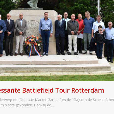
ressante Battlefield Tour Rotterdam
derwerp de “Operatie Market Garden” en de “Slag om de Schelde”, he
dam plaats gevonden. Dankzij de…