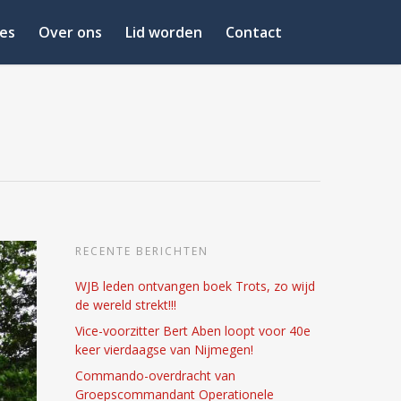
es
Over ons
Lid worden
Contact
RECENTE BERICHTEN
WJB leden ontvangen boek Trots, zo wijd
de wereld strekt!!!
Vice-voorzitter Bert Aben loopt voor 40e
keer vierdaagse van Nijmegen!
Commando-overdracht van
Groepscommandant Operationele