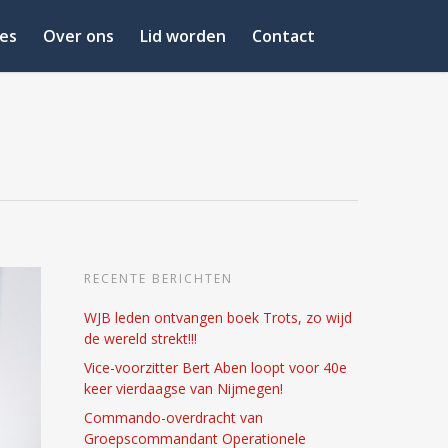
es
Over ons
Lid worden
Contact
RECENTE BERICHTEN
WJB leden ontvangen boek Trots, zo wijd
de wereld strekt!!!
Vice-voorzitter Bert Aben loopt voor 40e
keer vierdaagse van Nijmegen!
Commando-overdracht van
Groepscommandant Operationele