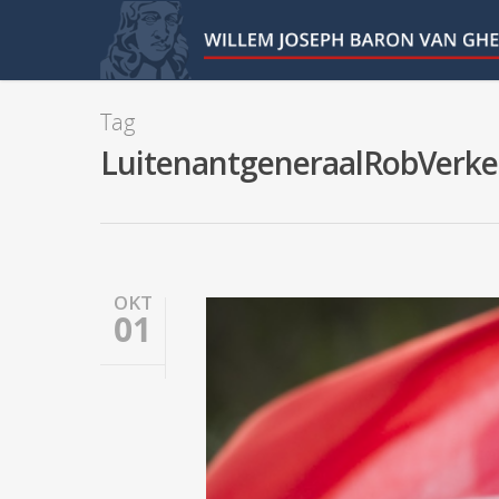
Tag
LuitenantgeneraalRobVerke
OKT
01