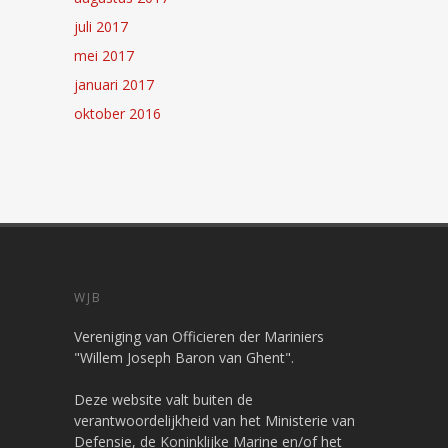
juli 2017
mei 2017
januari 2017
oktober 2016
WJB
Vereniging van Officieren der Mariniers
"Willem Joseph Baron van Ghent".
Deze website valt buiten de
verantwoordelijkheid van het Ministerie van
Defensie, de Koninklijke Marine en/of het