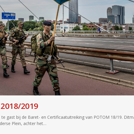
2018/2019
B te gast bij de Baret- en Certificaatuitreiking van POTOM 18/19. Ditm
lderse Plein, achter het…