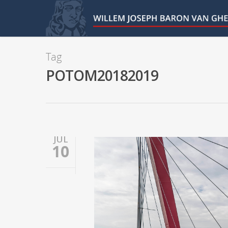
Tag
POTOM20182019
JUL
10