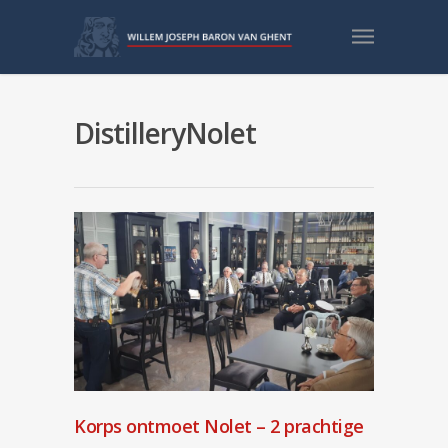
DistilleryNolet
Korps ontmoet Nolet – 2 prachtige