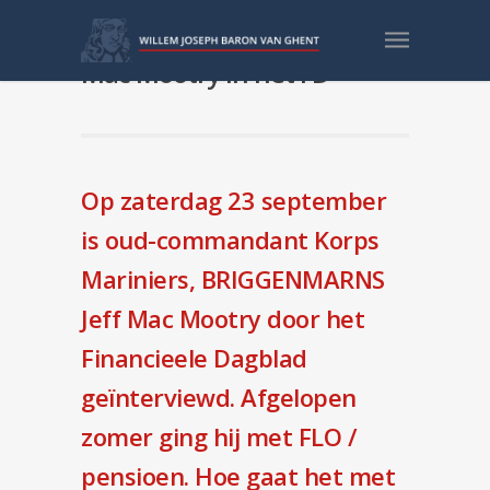
Leden in het nieuws: Jeff
Mac Mootry in het FD
Op zaterdag 23 september
is oud-commandant Korps
Mariniers, BRIGGENMARNS
Jeff Mac Mootry door het
Financieele Dagblad
geïnterviewd. Afgelopen
zomer ging hij met FLO /
pensioen
. Hoe gaat het met