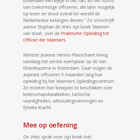
bovendien een kijkje in het hart en het hoofd
van toekomstige officieren, die later mogelijk
op leven en dood overal ter wereld de
Nederlandse belangen dienen.” Zo omschrijft
auteur Stephan de Vries zijn boek ‘Mannen
van staal’, over de
Praktische Opleiding tot
Officier der Mariniers
.
Minister Jeanine Hennis-Plasschaert kreeg
vandaag het eerste exemplaar op de Van
Ghentkazerne in Rotterdam. Daar volgen de
aspirant-officieren 9 maanden lang hun
opleiding bij het Mariniers Opleidingscentrum.
Ze moeten hier bewijzen te beschikken over
leiderschapskwaliteiten, tactische
vaardigheden, uithoudingsvermogen en
fysieke kracht.
Mee op oefening
De Vries sprak voor zijn boek met