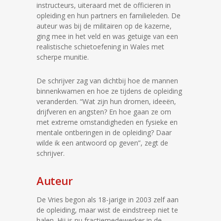
instructeurs, uiteraard met de officieren in
opleiding en hun partners en familieleden. De
auteur was bij de militairen op de kazerne,
ging mee in het veld en was getuige van een
realistische schietoefening in Wales met
scherpe munitie.
De schrijver zag van dichtbij hoe de mannen
binnenkwamen en hoe ze tijdens de opleiding
veranderden. “Wat zijn hun dromen, ideeën,
drijfveren en angsten? En hoe gaan ze om
met extreme omstandigheden en fysieke en
mentale ontberingen in de opleiding? Daar
wilde ik een antwoord op geven”, zegt de
schrijver.
Auteur
De Vries begon als 18-jarige in 2003 zelf aan
de opleiding, maar wist de eindstreep niet te
halen. Hij is nu fractiemedewerker in de