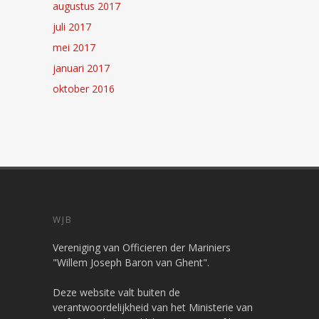
augustus 2017
juli 2017
mei 2017
januari 2017
oktober 2016
WJB
Vereniging van Officieren der Mariniers
"Willem Joseph Baron van Ghent".
Deze website valt buiten de
verantwoordelijkheid van het Ministerie van