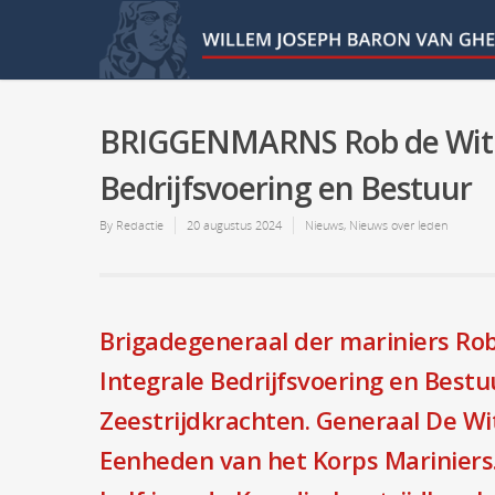
BRIGGENMARNS Rob de Wit n
Bedrijfsvoering en Bestuur
By
Redactie
20 augustus 2024
Nieuws
,
Nieuws over leden
Brigadegeneraal der mariniers Rob 
Integrale Bedrijfsvoering en Best
Zeestrijdkrachten. Generaal De 
Eenheden van het Korps Mariniers. 