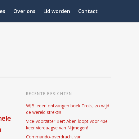
es
Over ons
Lid worden
Contact
RECENTE BERICHTEN
WJB leden ontvangen boek Trots, zo wijd
de wereld strekt!!!
nele
Vice-voorzitter Bert Aben loopt voor 40e
n
keer vierdaagse van Nijmegen!
Commando-overdracht van