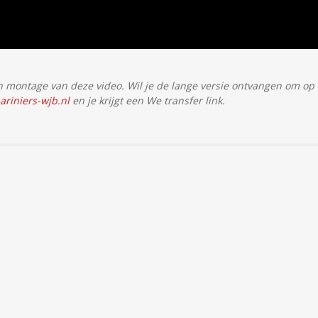
montage van deze video. Wil je de lange versie ontvangen om op 
riniers-wjb.nl
en je krijgt een We transfer link.