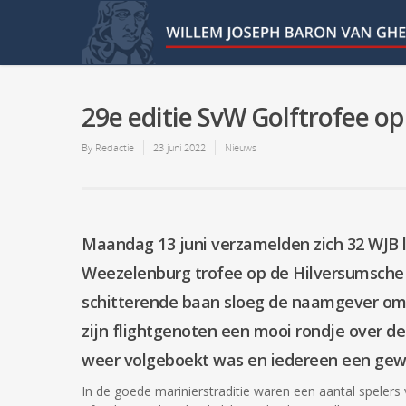
29e editie SvW Golftrofee o
By
Redactie
23 juni 2022
Nieuws
Maandag 13 juni verzamelden zich 32 WJB 
Weezelenburg trofee op de Hilversumsche
schitterende baan sloeg de naamgever om 
zijn flightgenoten een mooi rondje over de
weer volgeboekt was en iedereen een gew
In de goede marinierstraditie waren een aantal spelers va