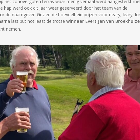
g op het zonovergoten terras waar menig verhaal werd aangesterkt met
auwe hap werd ook dit jaar weer geserveerd door het team van de
or de naamgever. Gezien de hoeveelheid prijzen voor neary, leary, lo
rna last but not least de trotse
winnaar Evert Jan van Broekhuiz
cht nemen.