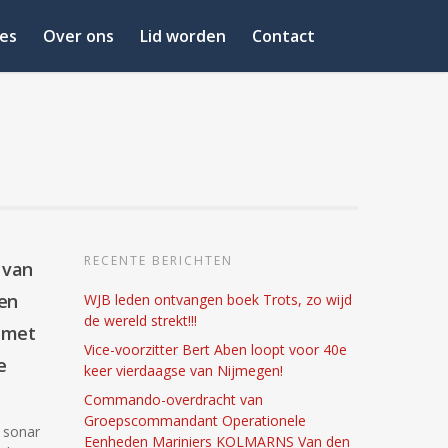
es
Over ons
Lid worden
Contact
RECENTE BERICHTEN
 van
en
WJB leden ontvangen boek Trots, zo wijd
de wereld strekt!!!
 met
Vice-voorzitter Bert Aben loopt voor 40e
e
keer vierdaagse van Nijmegen!
Commando-overdracht van
Groepscommandant Operationele
p sonar
Eenheden Mariniers KOLMARNS Van den