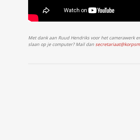
Met dank aan Ruud Hendriks voor het camerawerk en 
slaan op je computer? Mail dan
secretariaat@korpsma