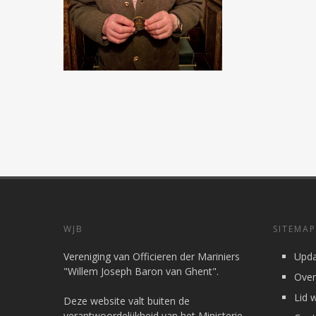
WJB
SITEMAP
Vereniging van Officieren der Mariniers
Upda
"Willem Joseph Baron van Ghent".
Over
Lid 
Deze website valt buiten de
verantwoordelijkheid van het Ministerie