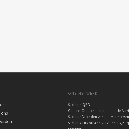
ONS NETWERK
tes
Stichting QPO
Contact Oud- en actief dienende Mari
 ons
Stichting Vrienden van het Marinier
worden
Stichting Historische verzameling Kor
Mariniers