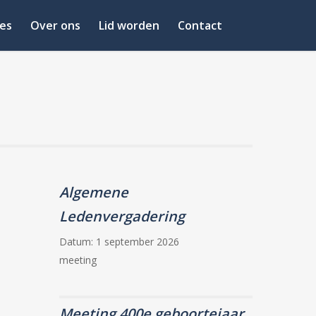
es
Over ons
Lid worden
Contact
Algemene
Ledenvergadering
Datum:
1 september 2026
meeting
Meeting 400e geboortejaar