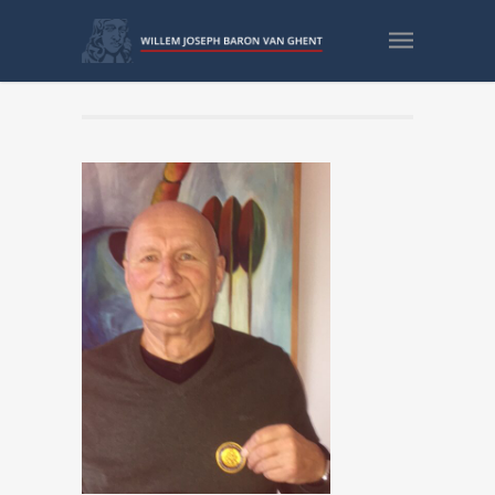
Dick vd W _coin