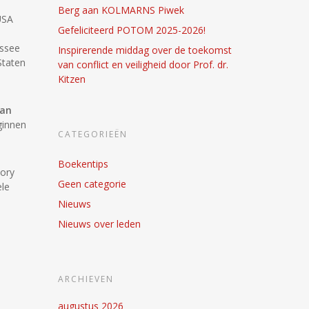
Berg aan KOLMARNS Piwek
USA
Gefeliciteerd POTOM 2025-2026!
essee
Inspirerende middag over de toekomst
Staten
van conflict en veiligheid door Prof. dr.
Kitzen
van
ginnen
CATEGORIEËN
Boekentips
tory
Geen categorie
ele
Nieuws
Nieuws over leden
ARCHIEVEN
augustus 2026