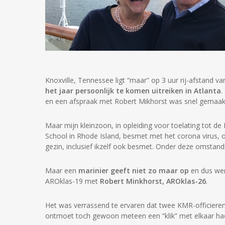
Knoxville, Tennessee ligt “maar” op 3 uur rij-afstand 
het jaar persoonlijk te komen uitreiken in Atlanta
.
en een afspraak met Robert Mikhorst was snel gemaakt
Maar mijn kleinzoon, in opleiding voor toelating tot 
School in Rhode Island, besmet met het corona virus, o
gezin, inclusief ikzelf ook besmet. Onder deze omsta
Maar een
marinier geeft niet zo maar op
en dus wer
AROklas-19 met
Robert Minkhorst, AROklas-26
.
Het was verrassend te ervaren dat twee KMR-officieren 
ontmoet toch gewoon meteen een “klik” met elkaar ha