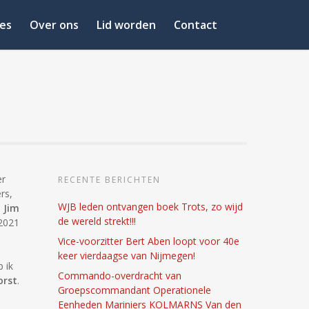
es
Over ons
Lid worden
Contact
er
RECENTE BERICHTEN
rs,
WJB leden ontvangen boek Trots, zo wijd
,
Jim
de wereld strekt!!!
2021
Vice-voorzitter Bert Aben loopt voor 40e
keer vierdaagse van Nijmegen!
 ik
Commando-overdracht van
orst
.
Groepscommandant Operationele
Eenheden Mariniers KOLMARNS Van den