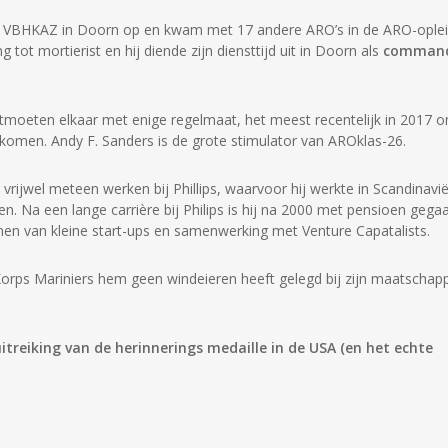
VBHKAZ in Doorn op en kwam met 17 andere ARO’s in de ARO-oplei
 tot mortierist en hij diende zijn diensttijd uit in Doorn als
comman
tmoeten elkaar met enige regelmaat, het meest recentelijk in 2017 
komen. Andy F. Sanders is de grote stimulator van AROklas-26.
rijwel meteen werken bij Phillips, waarvoor hij werkte in Scandinavië
. Na een lange carrière bij Philips is hij na 2000 met pensioen gega
nen van kleine start-ups en samenwerking met Venture Capatalists.
t Korps Mariniers hem geen windeieren heeft gelegd bij zijn maatschapp
itreiking van de herinnerings medaille in de USA (en het echte