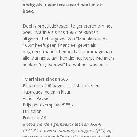
nodig als u geïnteresseerd bent in dit
boek.
Doel is productiekosten te genereren om het
boek “Mariniers sinds 1665” te kunnen
uitgeven. Het uitgeven van “Mariniers sinds
1665” heeft geen financieel gewin als
oogmerk, maar is bedoeld als hommage aan
alle Mariniers, aan hen die het Korps Mariniers
hebben “uitgebouwd” tot wat het was en is.
“Mariniers sinds 1665”
Plusminus 400 pagina’s tekst, foto’s en
illustraties, velen in kleur.
Action Packed
Prijs per exemplaar € 55,-
Full color
Formaat A4
(Foto’s werden gemaakt met een AGFA
CLACK in diverse dampige jungles, QPO, zij
moeten worden bijgewerkt vandaar de vrij