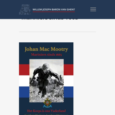
Intekening voor het boek
“Mariniers sinds 1665”