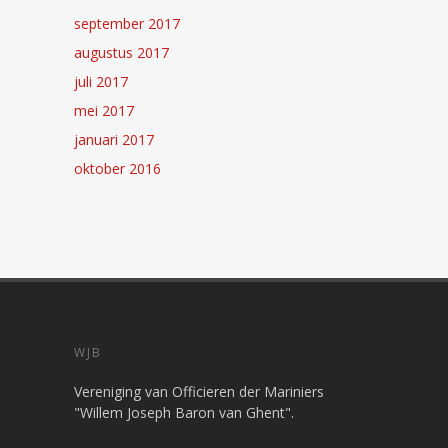
september 2017
augustus 2017
juli 2017
mei 2017
januari 2017
oktober 2016
WJB
Vereniging van Officieren der Mariniers
"Willem Joseph Baron van Ghent".