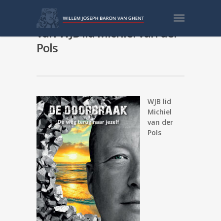
Boekentip: De Doorbraak
van WJB lid Michiel van der
Pols
WJB lid
Michiel
van der
Pols