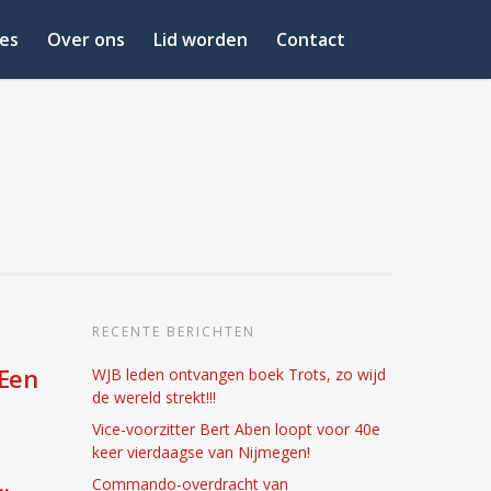
es
Over ons
Lid worden
Contact
RECENTE BERICHTEN
 Een
WJB leden ontvangen boek Trots, zo wijd
de wereld strekt!!!
Vice-voorzitter Bert Aben loopt voor 40e
keer vierdaagse van Nijmegen!
Commando-overdracht van