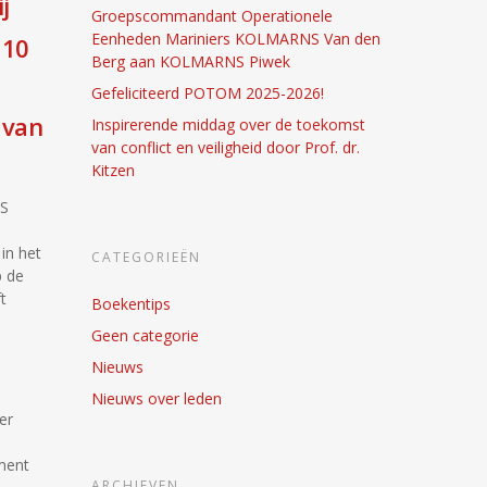
j
Groepscommandant Operationele
Eenheden Mariniers KOLMARNS Van den
 10
Berg aan KOLMARNS Piwek
Gefeliciteerd POTOM 2025-2026!
 van
Inspirerende middag over de toekomst
van conflict en veiligheid door Prof. dr.
Kitzen
NS
in het
CATEGORIEËN
p de
t
Boekentips
Geen categorie
Nieuws
Nieuws over leden
er
ment
ARCHIEVEN