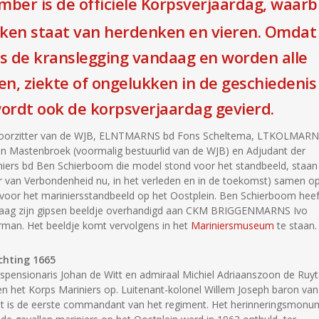
ber is de officiële Korpsverjaardag, waarbi
eken staat van herdenken en vieren. Omdat
is de kranslegging vandaag en worden alle
en, ziekte of ongelukken in de geschiedenis
ordt ook de korpsverjaardag gevierd.
oorzitter van de WJB, ELNTMARNS bd Fons Scheltema, LTKOLMAR
an Mastenbroek (voormalig bestuurlid van de WJB) en Adjudant der
niers bd Ben Schierboom die model stond voor het standbeeld, staan 
r van Verbondenheid nu, in het verleden en in de toekomst) samen o
 voor het mariniersstandbeeld op het Oostplein. Ben Schierboom heef
aag zijn gipsen beeldje overhandigd aan CKM BRIGGENMARNS Ivo
man. Het beeldje komt vervolgens in het
Mariniersmuseum
te staan.
chting 1665
spensionaris Johan de Witt en admiraal Michiel Adriaanszoon de Ruyt
en het Korps Mariniers op. Luitenant-kolonel Willem Joseph baron van
t is de eerste commandant van het regiment. Het herinneringsmonu