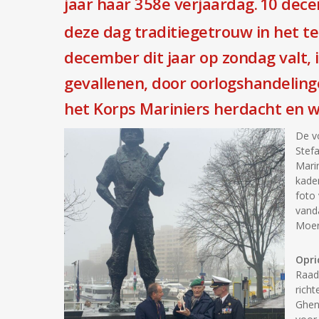
jaar haar 358e verjaardag.
10 decem
deze dag traditiegetrouw in het t
december dit jaar op zondag valt, 
gevallenen, door oorlogshandeling
het Korps Mariniers herdacht en w
De v
Stef
Mari
kade
foto
vand
Moer
Opri
Raad
richt
Ghen