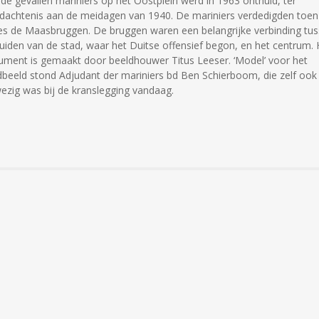
de gevallen mariniers op het Oostplein werd in 1963 onthuld, ter
dachtenis aan de meidagen van 1940. De mariniers verdedigden toe
es de Maasbruggen. De bruggen waren een belangrijke verbinding tu
uiden van de stad, waar het Duitse offensief begon, en het centrum. 
ment is gemaakt door beeldhouwer Titus Leeser. ‘Model’ voor het
dbeeld stond Adjudant der mariniers bd Ben Schierboom, die zelf ook
ezig was bij de kranslegging vandaag.