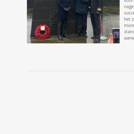
voor 
nage
succ
het z
monu
stan
aanw