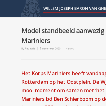
Model standbeeld aanwezig b
Mariniers
By
Redactie
8 december 2023
Nieuws
Het Korps Mariniers heeft vandaa
Rotterdam op het Oostplein. De WJ
mooi moment om samen met ‘het m
Mariniers bd Ben Schierboom op de 