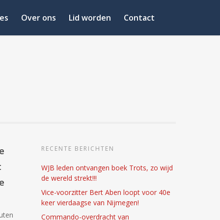
es
Over ons
Lid worden
Contact
RECENTE BERICHTEN
e
t
WJB leden ontvangen boek Trots, zo wijd
de wereld strekt!!!
e
Vice-voorzitter Bert Aben loopt voor 40e
keer vierdaagse van Nijmegen!
uten
Commando-overdracht van