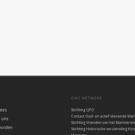
ONS NETWERK
tes
Stichting QPO
Contact Oud- en actief dienende Mari
 ons
Stichting Vrienden van het Marinier
worden
Stichting Historische verzameling Kor