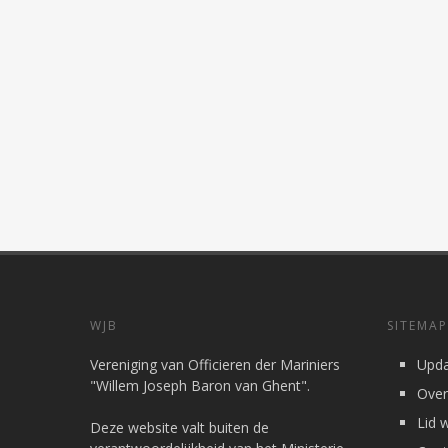
WJB
SITEMAP
Vereniging van Officieren der Mariniers
Upda
"Willem Joseph Baron van Ghent".
Over
Lid 
Deze website valt buiten de