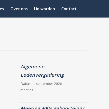
es
Over ons
Lid worden
Contact
Algemene
Ledenvergadering
Datum:
1 september 2026
meeting
Meeting 400e geboortejaar