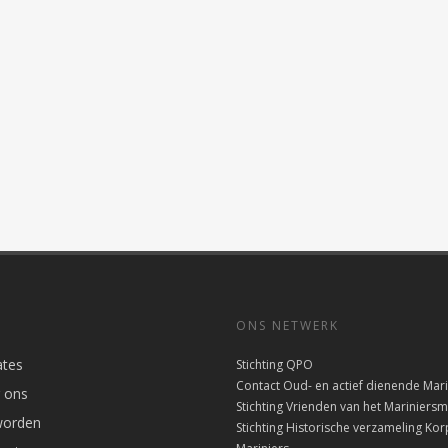
ONS NETWERK
tes
Stichting QPO
Contact Oud- en actief dienende Mari
 ons
Stichting Vrienden van het Marinier
worden
Stichting Historische verzameling Kor