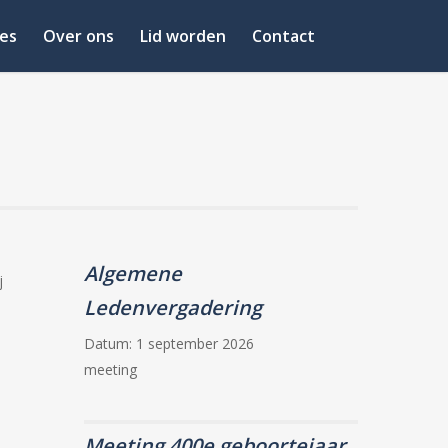
es
Over ons
Lid worden
Contact
Algemene
j
u
Ledenvergadering
Datum:
1 september 2026
meeting
Meeting 400e geboortejaar