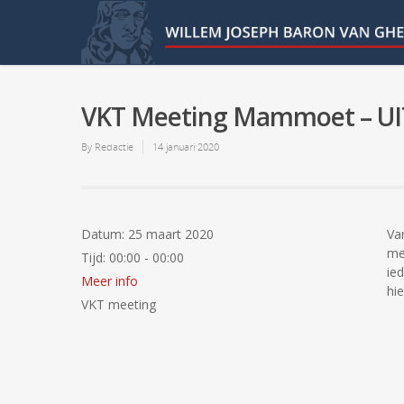
VKT Meeting Mammoet – U
By
Redactie
14 januari 2020
Datum:
25 maart 2020
Va
me
Tijd:
00:00 - 00:00
ie
Meer info
hi
VKT meeting