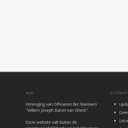
WJB
SITEMAP
Vereniging van Officieren der Mariniers
Upda
"Willem Joseph Baron van Ghent".
Over
Lid 
Deze website valt buiten de