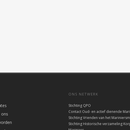
ONS NETWERK
tes
Stichting QPO
Contact Oud- en actief dienende Mari
 ons
Stichting Vrienden van het Marinier
worden
Stichting Historische verzameling Kor
Mariniers