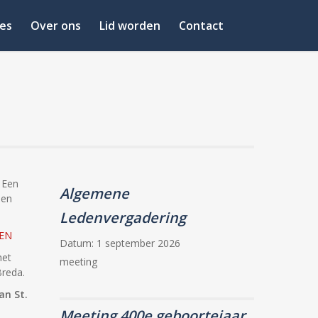
es
Over ons
Lid worden
Contact
 Een
Algemene
een
Ledenvergadering
TEN
Datum:
1 september 2026
het
meeting
Breda.
an St.
Meeting 400e geboortejaar