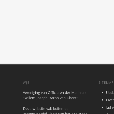
WJB
SITEMAP
Vereniging van Officieren der Mariniers
Upda
"Willem Joseph Baron van Ghent".
Over
Lid 
Deze website valt buiten de
verantwoordelijkheid van het Ministerie