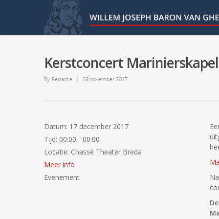
Kerstconcert Marinierskapel
By
Redactie
29 november 2017
Datum:
17 december 2017
Ee
ui
Tijd:
00:00 - 00:00
he
Locatie:
Chassé Theater Breda
Ma
Meer info
Evenement
Na
con
De
Ma