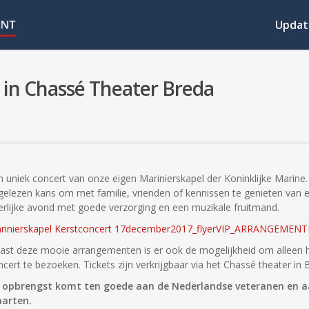
Updat
 in Chassé Theater Breda
n uniek concert van onze eigen Marinierskapel der Koninklijke Marine.
tgelezen kans om met familie, vrienden of kennissen te genieten van 
erlijke avond met goede verzorging en een muzikale fruitmand.
rinierskapel Kerstconcert 17december2017_flyerVIP_ARRANGEMEN
ast deze mooie arrangementen is er ook de mogelijkheid om alleen 
cert te bezoeken. Tickets zijn verkrijgbaar via het Chassé theater in 
 opbrengst komt ten goede aan de Nederlandse veteranen en a
arten.