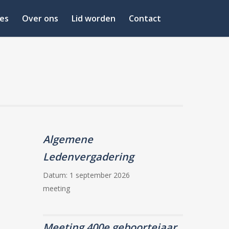
es
Over ons
Lid worden
Contact
Algemene
Ledenvergadering
Datum:
1 september 2026
meeting
Meeting 400e geboortejaar