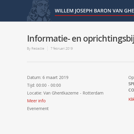
Informatie- en oprichtingsb
By
Redactie
7 februari 2019
Datum:
6 maart 2019
Op
SP
Tijd:
00:00 - 00:00
C
Locatie:
Van Ghentkazerne - Rotterdam
Kli
Meer info
Evenement