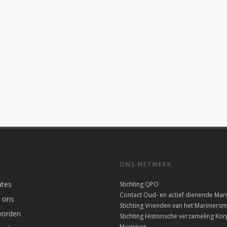
ONS NETWERK
tes
Stichting QPO
Contact Oud- en actief dienende Mari
 ons
Stichting Vrienden van het Marinier
worden
Stichting Historische verzameling Kor
Mariniers