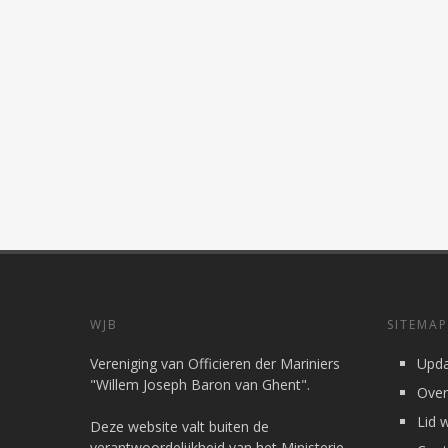
WJB
SITEMAP
Vereniging van Officieren der Mariniers
Upda
"Willem Joseph Baron van Ghent".
Over
Lid 
Deze website valt buiten de
verantwoordelijkheid van het Ministerie