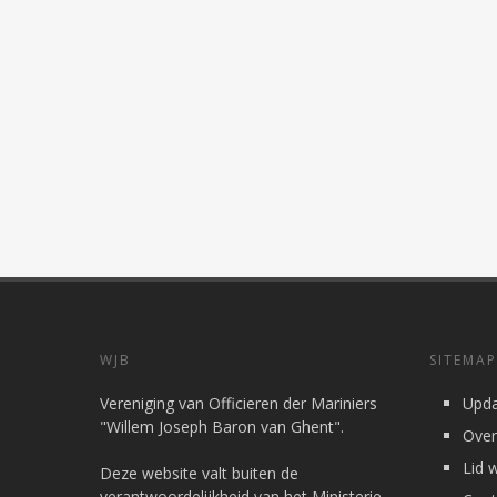
WJB
SITEMAP
Vereniging van Officieren der Mariniers
Upda
"Willem Joseph Baron van Ghent".
Over
Lid 
Deze website valt buiten de
verantwoordelijkheid van het Ministerie