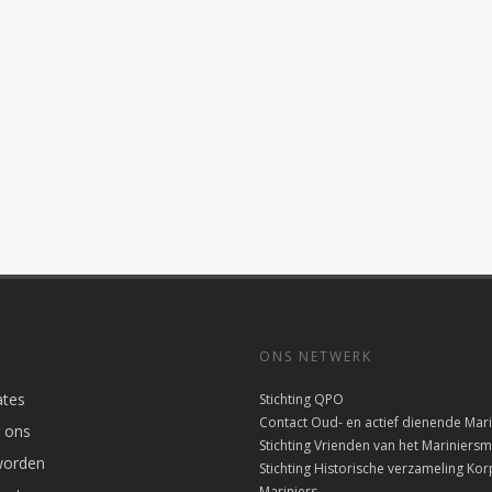
ONS NETWERK
tes
Stichting QPO
Contact Oud- en actief dienende Mari
 ons
Stichting Vrienden van het Marinier
worden
Stichting Historische verzameling Kor
Mariniers