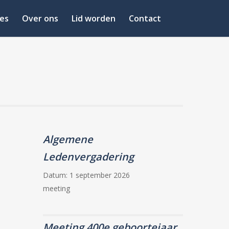
es
Over ons
Lid worden
Contact
Algemene
Ledenvergadering
Datum:
1 september 2026
meeting
Meeting 400e geboortejaar